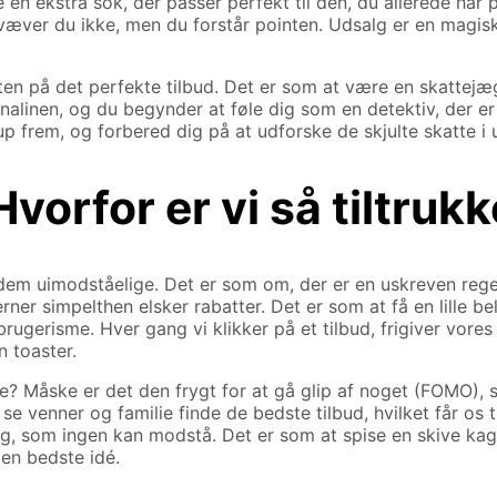
n ekstra sok, der passer perfekt til den, du allerede har p
væver du ikke, men du forstår pointen. Udsalg er en magisk 
 på det perfekte tilbud. Det er som at være en skattejæger, 
nalinen, og du begynder at føle dig som en detektiv, der er p
up frem, og forbered dig på at udforske de skjulte skatte i 
vorfor er vi så tiltrukk
em uimodståelige. Det er som om, der er en uskreven regel i
ner simpelthen elsker rabatter. Det er som at få en lille bel
gerisme. Hver gang vi klikker på et tilbud, frigiver vores 
n toaster.
 Måske er det den frygt for at gå glip af noget (FOMO), so
se venner og familie finde de bedste tilbud, hvilket får os t
ing, som ingen kan modstå. Det er som at spise en skive kag
den bedste idé.