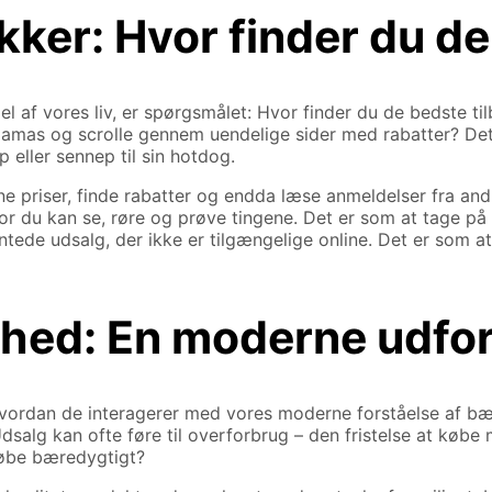
ikker: Hvor finder du d
el af vores liv, er spørgsmålet: Hvor finder du de bedste til
 pyjamas og scrolle gennem uendelige sider med rabatter? De
eller sennep til sin hotdog.
e priser, finde rabatter og endda læse anmeldelser fra an
r du kan se, røre og prøve tingene. Det er som at tage på en
ntede udsalg, der ikke er tilgængelige online. Det er som at
hed: En moderne udfor
hvordan de interagerer med vores moderne forståelse af bær
salg kan ofte føre til overforbrug – den fristelse at købe m
 købe bæredygtigt?