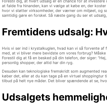
Forestil dig, at hvert udsalg er en chance for at investere 
at falde fra hinanden, kan vi vælge at købe en, der kost
hvor vi støtter virksomheder, der værner om miljøet, og s
samtidig gøre en forskel. Så næste gang du ser et udsalg,
Fremtidens udsalg: Hv
Hvis vi ser ind i krystalkuglen, hvad kan vi så forvente af
med, at vi bliver mere bevidste om vores forbrug? Måske vi
Forestil dig at få en besked på din telefon, der siger: “He
personlig shopper, der altid har din ryg.
Desuden kan teknologiske fremskridt som augmented reality 
køber det, eller at du kan tage på en virtuel shoppingtur t
tilbud på helt nye måder. Det bliver spændende at se, hv
Udsalgets hemmelighe