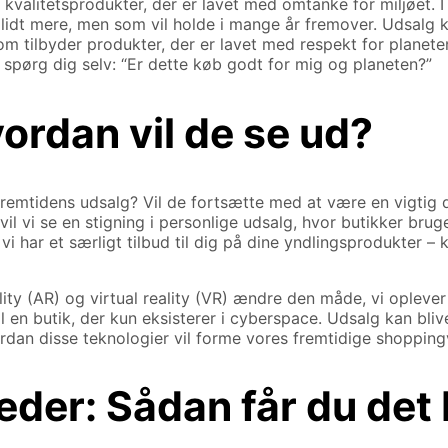
i kvalitetsprodukter, der er lavet med omtanke for miljøet. I 
er lidt mere, men som vil holde i mange år fremover. Udsal
om tilbyder produkter, der er lavet med respekt for planete
 spørg dig selv: “Er dette køb godt for mig og planeten?”
ordan vil de se ud?
 fremtidens udsalg? Vil de fortsætte med at være en vigtig d
l vi se en stigning i personlige udsalg, hvor butikker bruge
j, vi har et særligt tilbud til dig på dine yndlingsprodukte
(AR) og virtual reality (VR) ændre den måde, vi oplever uds
il en butik, der kun eksisterer i cyberspace. Udsalg kan bliv
ordan disse teknologier vil forme vores fremtidige shoppin
der: Sådan får du det 