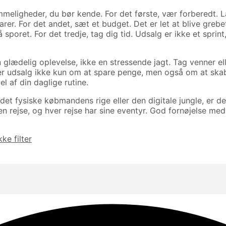
eligheder, du bør kende. For det første, vær forberedt. Lav 
varer. For det andet, sæt et budget. Det er let at blive gr
sporet. For det tredje, tag dig tid. Udsalg er ikke et sprin
glædelig oplevelse, ikke en stressende jagt. Tag venner ell
 er udsalg ikke kun om at spare penge, men også om at ska
l af din daglige rutine.
t fysiske købmandens rige eller den digitale jungle, er de
n rejse, og hver rejse har sine eventyr. God fornøjelse med 
ke filter