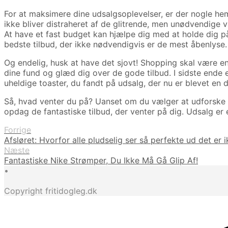
For at maksimere dine udsalgsoplevelser, er der nogle hemm
ikke bliver distraheret af de glitrende, men unødvendige 
At have et fast budget kan hjælpe dig med at holde dig på 
bedste tilbud, der ikke nødvendigvis er de mest åbenlyse.
Og endelig, husk at have det sjovt! Shopping skal være en 
dine fund og glæd dig over de gode tilbud. I sidste ende
uheldige toaster, du fandt på udsalg, der nu er blevet en de
Så, hvad venter du på? Uanset om du vælger at udforske de
opdag de fantastiske tilbud, der venter på dig. Udsalg er e
Forrige
Afsløret: Hvorfor alle pludselig ser så perfekte ud det er ik
Næste
Fantastiske Nike Strømper, Du Ikke Må Gå Glip Af!
•
Copyright fritidogleg.dk