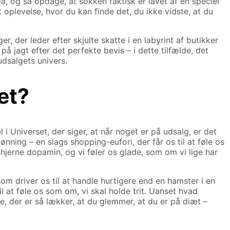
å, og så opdage, at sokken faktisk er lavet af en speciel
oplevelse, hvor du kan finde det, du ikke vidste, at du
der leder efter skjulte skatte i en labyrint af butikker
å jagt efter det perfekte bevis – i dette tilfælde, det
udsalgets univers.
et?
 Universet, der siger, at når noget er på udsalg, er det
ønning – en slags shopping-eufori, der får os til at føle os
hjerne dopamin, og vi føler os glade, som om vi lige har
m driver os til at handle hurtigere end en hamster i en
il at føle os som om, vi skal holde trit. Uanset hvad
e, der er så lækker, at du glemmer, at du er på diæt –