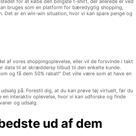
stedet for at købe den billigste t-shirt, der allerede er ved
g kan bruges som en platform for bæredygtig shopping,
n. Det er en win-win situation, hvor vi kan spare penge og
el af vores shoppingoplevelse, eller vil de forsvinde i takt
r data til at skræddersy tilbud til den enkelte kunde.
r – kom og få dem 50% rabat!” Det ville være som at have en
alg på. Forestil dig, at du kan prøve tøj virtuelt, før du
e en interaktiv oplevelse, hvor vi kan udforske og finde
gvaner og udsalg.
bedste ud af dem