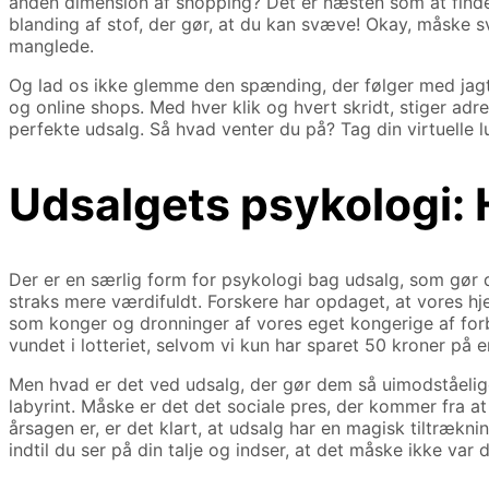
anden dimension af shopping? Det er næsten som at finde e
blanding af stof, der gør, at du kan svæve! Okay, måske s
manglede.
Og lad os ikke glemme den spænding, der følger med jagten
og online shops. Med hver klik og hvert skridt, stiger adre
perfekte udsalg. Så hvad venter du på? Tag din virtuelle l
Udsalgets psykologi: H
Der er en særlig form for psykologi bag udsalg, som gør d
straks mere værdifuldt. Forskere har opdaget, at vores hjer
som konger og dronninger af vores eget kongerige af forbru
vundet i lotteriet, selvom vi kun har sparet 50 kroner på e
Men hvad er det ved udsalg, der gør dem så uimodståelige?
labyrint. Måske er det det sociale pres, der kommer fra at 
årsagen er, er det klart, at udsalg har en magisk tiltrækn
indtil du ser på din talje og indser, at det måske ikke var 