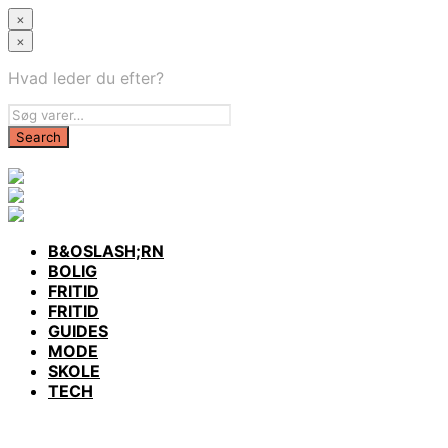
×
×
Hvad leder du efter?
B&OSLASH;RN
BOLIG
FRITID
FRITID
GUIDES
MODE
SKOLE
TECH